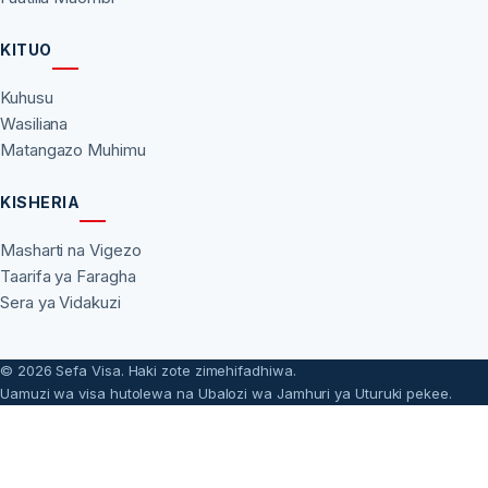
KITUO
Kuhusu
Wasiliana
Matangazo Muhimu
KISHERIA
Masharti na Vigezo
Taarifa ya Faragha
Sera ya Vidakuzi
© 2026 Sefa Visa. Haki zote zimehifadhiwa.
Uamuzi wa visa hutolewa na Ubalozi wa Jamhuri ya Uturuki pekee.