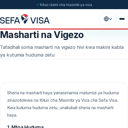
Kituo rasmi cha maombi ya visa
Masharti na Vigezo
Tafadhali soma masharti na vigezo hivi kwa makini kabla
ya kutumia huduma zetu
Sheria na masharti haya yanasimamia matumizi ya huduma
zinazotolewa na Kituo cha Maombi ya Viza cha Sefa Visa.
Kwa kutumia huduma zetu, unakubali sheria na masharti
haya.
1. Mtoa Huduma