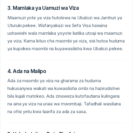
3. Mamlaka ya Uamuzi wa Viza
Maamuzi yote ya viza hutolewa na Ubalozi wa Jamhuri ya
Uturuki pekee. Wafanyakazi wa Sefa Visa hawana
ushawishi wala mamlaka yoyote katika utoaji wa maamuzi
ya viza. Kama kituo cha maombi ya viza, sisi hutoa huduma
ya kupokea maombi na kuyawasilisha kwa Ubalozi pekee.
4. Ada na Malipo
Ada za maombi ya viza na gharama za huduma
hukusanywa wakati wa kuwasilisha ombi na hazirudishwi
bila kujali matokeo. Ada zinaweza kutofautiana kulingana
na aina ya viza na uraia wa mwombaji. Tafadhali wasiliana
na ofisi yetu kwa taarifa za ada za sasa.