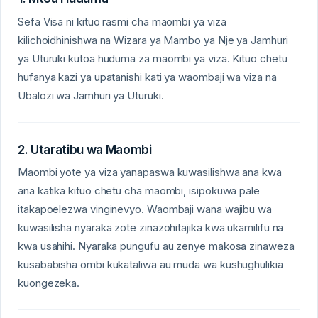
Sefa Visa ni kituo rasmi cha maombi ya viza
kilichoidhinishwa na Wizara ya Mambo ya Nje ya Jamhuri
ya Uturuki kutoa huduma za maombi ya viza. Kituo chetu
hufanya kazi ya upatanishi kati ya waombaji wa viza na
Ubalozi wa Jamhuri ya Uturuki.
2. Utaratibu wa Maombi
Maombi yote ya viza yanapaswa kuwasilishwa ana kwa
ana katika kituo chetu cha maombi, isipokuwa pale
itakapoelezwa vinginevyo. Waombaji wana wajibu wa
kuwasilisha nyaraka zote zinazohitajika kwa ukamilifu na
kwa usahihi. Nyaraka pungufu au zenye makosa zinaweza
kusababisha ombi kukataliwa au muda wa kushughulikia
kuongezeka.