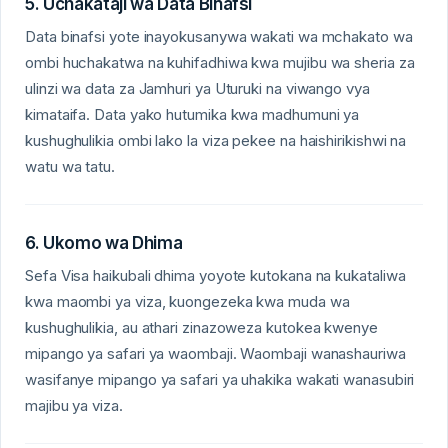
5. Uchakataji wa Data Binafsi
Data binafsi yote inayokusanywa wakati wa mchakato wa
ombi huchakatwa na kuhifadhiwa kwa mujibu wa sheria za
ulinzi wa data za Jamhuri ya Uturuki na viwango vya
kimataifa. Data yako hutumika kwa madhumuni ya
kushughulikia ombi lako la viza pekee na haishirikishwi na
watu wa tatu.
6. Ukomo wa Dhima
Sefa Visa haikubali dhima yoyote kutokana na kukataliwa
kwa maombi ya viza, kuongezeka kwa muda wa
kushughulikia, au athari zinazoweza kutokea kwenye
mipango ya safari ya waombaji. Waombaji wanashauriwa
wasifanye mipango ya safari ya uhakika wakati wanasubiri
majibu ya viza.