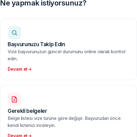
Vize kararı yalnızca Büyükelçilik veya Konsolosluk
Ne yapmak istiyorsunuz?
tarafından verilir. Sefa Visa başvurunuzu kaydeder ve ilgili
temsilciliğe iletir.
Başvurunuzu Takip Edin
Vize başvurunuzun güncel durumunu online olarak kontrol
edin.
Devam et
Gerekli belgeler
Belge listesi vize türüne göre değişir. Başvurudan önce
kendi listenizi inceleyin.
Devam et