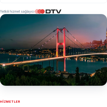
Yetkili hizmet sağlayıcı
Başvurular yalnızca merkezimizde kabul
edilir
HIZMETLER